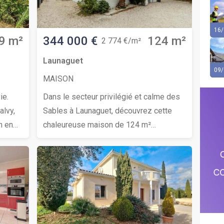
16/
9 m²
344 000 €
124 m²
2 774 €/m²
Launaguet
09/
MAISON
ie.
Dans le secteur privilégié et calme des
alvy,
Sables à Launaguet, découvrez cette
n en
chaleureuse maison de 124 m²
de vie
habitables. Érigée sur une parcelle de
374 m² entièrement close et sécurisée,
 par
cette propriété offre un cadre de vie
fonctionnel et chaleureux. Un bien idéal
pour un projet d’acquisition en résidence
té rare
principale.La rénovation complète de
cette maison date de 2014. Le système