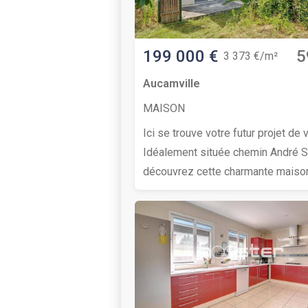
199 000 €
5
3 373 €/m²
Aucamville
MAISON
Ici se trouve votre futur projet de v
Idéalement située chemin André S
découvrez cette charmante maiso
duplex de 59 m², offrant un cadre 
paisible à deux pas du centre-ville
d’Aucamville. Ce bien se distingue
son agencement fonctionnel sans
aucune perte de place et sa belle
luminosité naturelle. Une opportuni
sur le secteur pour une résidence