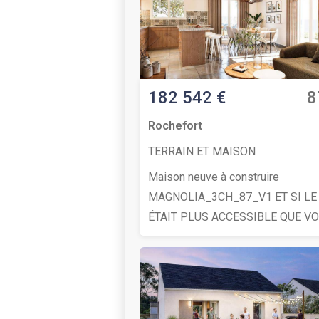
182 542 €
8
Rochefort
TERRAIN ET MAISON
Maison neuve à construire
MAGNOLIA_3CH_87_V1 ET SI LE NEUF
ÉTAIT PLUS ACCESSIBLE QUE V
L’IMAGINEZ ?Testez votre projet
depuis votre canapé ! Sans press
sans engagement. Pionnier du
configurateur maison en France, 
Alysia vous permet de choisir vot