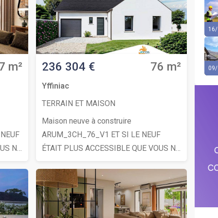
16/
7 m²
236 304 €
76 m²
09/
Yffiniac
TERRAIN ET MAISON
Maison neuve à construire
ARUM_3CH_76_V1 ET SI LE NEUF
OUS NE
ÉTAIT PLUS ACCESSIBLE QUE VOUS NE
 maison
L’IMAGINEZ ?Testez votre projet maison
ion et
depuis votre canapé ! Sans pression et
sans engagement. Pionnier du
Maisons
configurateur maison en France, Maisons
re
Alysia vous permet de choisir votre