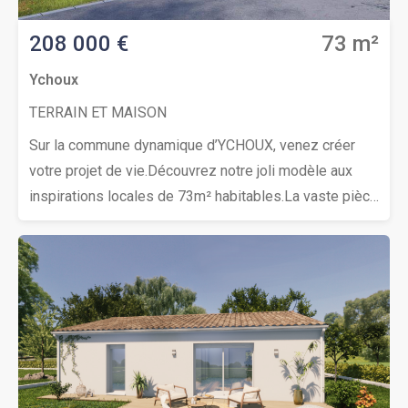
208 000 €
73 m²
Ychoux
TERRAIN ET MAISON
Sur la commune dynamique d’YCHOUX, venez créer
votre projet de vie.Découvrez notre joli modèle aux
inspirations locales de 73m² habitables.La vaste pièce
de vie bénéficie d’un bel ensoleillement grâce à son
orientation, vous profiterez d’une maison tout confort
avec ses 2 chambres et ses nombreuses
prestations.En prime : le soleil couchant sur la canopée
Landaise!Profitez d’un environnement agréable à
moins de 30 minutes de l’océan et à moins de 10
minutes de l’A63 (Axe Bordeaux-Bayonne).Avec plus
de 40 ans d’expertise, IGC vous accompagne pour