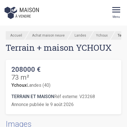
Menu
Accueil
Achat maison neuve
Landes
Ychoux
Terra
Terrain + maison YCHOUX
208000 €
73 m²
Ychoux
Landes (40)
TERRAIN ET MAISON
Réf externe:
V23268
Annonce publiée le 9 août 2026
Images