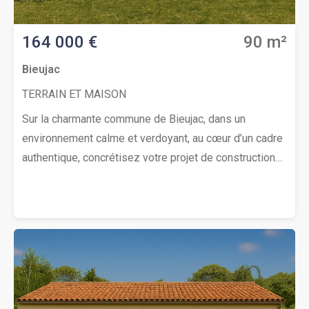
164 000 €
90 m²
Bieujac
TERRAIN ET MAISON
Sur la charmante commune de Bieujac, dans un
environnement calme et verdoyant, au cœur d’un cadre
authentique, concrétisez votre projet de construction
d’une maison de 90 m². Elle comprend 3 chambres
confortables, un séjour baigné de lumière avec cuisine
ouverte aménagée, une salle d’eau fonctionnelle et un
WC séparé.Le terrain idéalement exposé offre une
superficie de 707 m². Le cadre est serein, parfait pour
établir votre résidence principale ou secondaire. Belle
opportunité !Contactez rapidement Thierry LOUISON