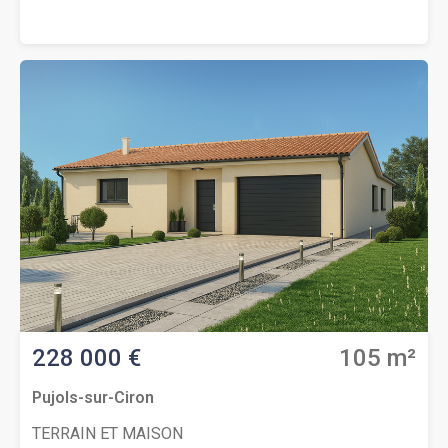
d’une maison de 105 m² avec garage.Elle comprend 3
chambres agréables, un séjour généreux et lumineux
avec cuisine ouverte équipée, une salle d’eau moderne
et un WC séparé.Le terrain parfaitement exposé
présente une superficie de 545 m². L’environnement
est apaisant, adapté pour une résidence principale ou
secondaire. Occasion exceptionnelle à saisir !
Contactez vite Thierry LOUISON au (Numéro supprimé)
pour étudier votre projet de construction.Prix : 214 000
€ (Votre cuisine offerte)
228 000 €
105 m²
Pujols-sur-Ciron
TERRAIN ET MAISON