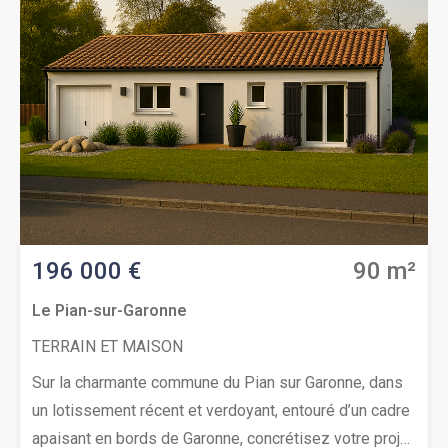
terrain idéalement exposé s’étend sur 1 020 m². Le
cadre est paisible, parfait pour établir votre résidence
principale ou secondaire. Belle opportunité !Contactez
rapidement Thierry LOUISON au (Numéro supprimé)
pour étudier votre projet de construction. Prix : 201 000
€ (Votre cuisine offerte)
196 000 €
90 m²
Le Pian-sur-Garonne
TERRAIN ET MAISON
Sur la charmante commune du Pian sur Garonne, dans
un lotissement récent et verdoyant, entouré d’un cadre
apaisant en bords de Garonne, concrétisez votre projet