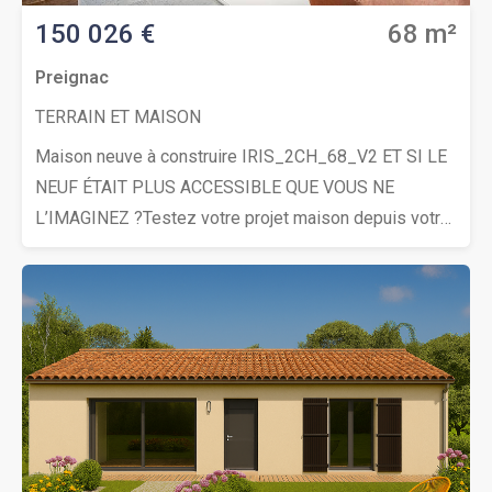
150 026 €
68 m²
Preignac
TERRAIN ET MAISON
Maison neuve à construire IRIS_2CH_68_V2 ET SI LE
NEUF ÉTAIT PLUS ACCESSIBLE QUE VOUS NE
L’IMAGINEZ ?Testez votre projet maison depuis votre
canapé ! Sans pression et sans engagement.
Pionnier du configurateur maison en France, Maisons
Alysia vous permet de choisir votre maison, votre
terrain, vos options et d’obtenir rapidement une
première vision claire de votre budget.—> Rendez-
vous sur notre site maisons-alysia(.com) pour
configurer votre projet.CE QUI FAIT LA DIFFÉRENCE
CHEZ ALYSIA• études de structure béton : chez nous,