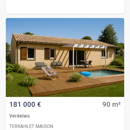
de construction d’une maison de 90 m² avec garage.
Elle offre 3 chambres douillettes, un séjour chaleureux
et lumineux avec cuisine ouverte aménagée, une salle
d’eau contemporaine et un WC séparé. Le terrain
judicieusement exposé s’étend sur 841 m².
L’atmosphère est tranquille, parfaite pour établir votre
résidence principale ou secondaire. Belle occasion à
saisir ! Contactez rapidement Thierry LOUISON au
(Numéro supprimé) pour étudier votre projet de
construction. Prix : 196 000 € (Votre cuisine offerte)
181 000 €
90 m²
Verdelais
TERRAIN ET MAISON