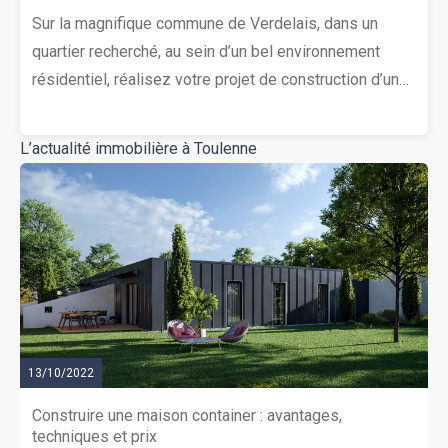
Sur la magnifique commune de Verdelais, dans un
quartier recherché, au sein d’un bel environnement
résidentiel, réalisez votre projet de construction d’une
maison de 90 m². Elle se compose de 3 chambres
spacieuses, d’un séjour lumineux avec cuisine ouverte
L’actualité immobilière à Toulenne
entièrement équipée, une salle d’eau moderne et un
WC séparé. Le terrain parfaitement exposé est d’une
superficie de 500 m². L’environnement est paisible,
idéal pour une résidence principale ou secondaire.
Opportunité à saisir ! Contactez vite Thierry LOUISON
au (Numéro supprimé) pour étudier votre projet de
construction.
13/10/2022
Construire une maison container : avantages,
techniques et prix