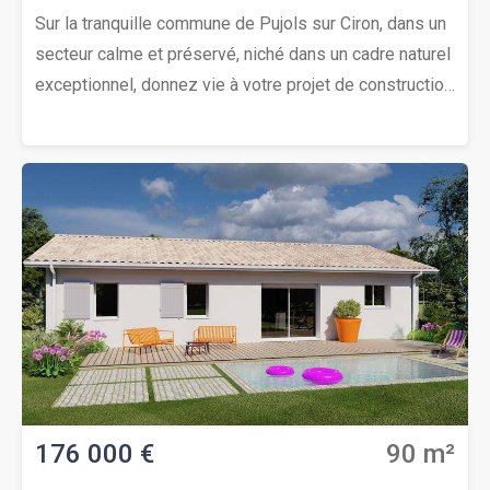
Sur la tranquille commune de Pujols sur Ciron, dans un
secteur calme et préservé, niché dans un cadre naturel
exceptionnel, donnez vie à votre projet de construction
d’une maison de 105 m² avec garage. Elle comprend 3
chambres agréables, un séjour généreux et lumineux
avec cuisine ouverte équipée, une salle d’eau moderne
et un WC séparé. Le terrain parfaitement exposé
présente une superficie de 924 m². L’environnement
est apaisant, adapté pour une résidence principale ou
secondaire. Occasion exceptionnelle à saisir !
Contactez vite Thierry LOUISON au (Numéro supprimé)
pour étudier votre projet de construction.Prix : 228 000
€ (Votre cuisine offerte)
176 000 €
90 m²