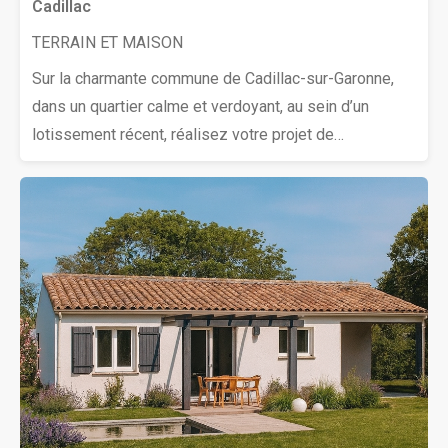
Cadillac
TERRAIN ET MAISON
Sur la charmante commune de Cadillac-sur-Garonne,
dans un quartier calme et verdoyant, au sein d’un
lotissement récent, réalisez votre projet de
construction d’une maison de 90 m². Elle offre 3
chambres accueillantes, un séjour généreux et
lumineux avec cuisine ouverte aménagée, une salle
d’eau raffinée et un WC séparé. Le terrain
harmonieusement exposé dispose d’une superficie de
490 m². Le cadre est reposant, adapté pour une
résidence principale ou secondaire. Opportunité
exceptionnelle ! Contactez vite Thierry LOUISON au
(Numéro supprimé) pour étudier votre projet de
construction.Prix : 176 000 € (Votre cuisine offerte)