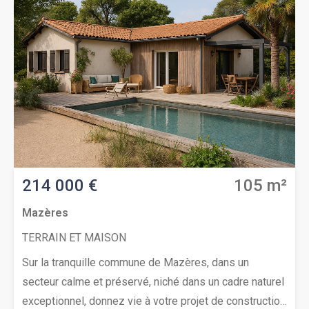
culturel, idéal pour votre résidence principale ou
secondaire dans un joli site. Opportunité à ne pas
manquer ! Contactez sans attendre Thierry LOUISON
au (Numéro supprimé) pour étudier votre projet de
construction.Prix : 176 000 € (Votre cuisine offerte)
214 000 €
105 m²
Mazères
TERRAIN ET MAISON
Sur la tranquille commune de Mazères, dans un
secteur calme et préservé, niché dans un cadre naturel
exceptionnel, donnez vie à votre projet de construction