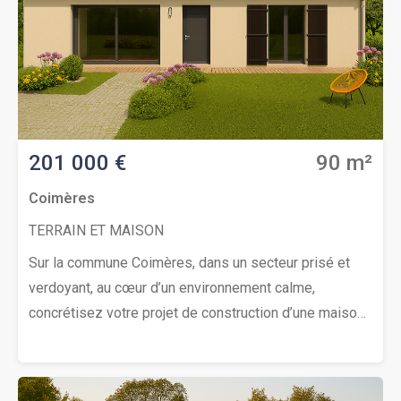
au (Numéro supprimé) pour étudier votre projet de
construction. Prix : 164 000 € (Votre cuisine offerte)
201 000 €
90 m²
Coimères
TERRAIN ET MAISON
Sur la commune Coimères, dans un secteur prisé et
verdoyant, au cœur d’un environnement calme,
concrétisez votre projet de construction d’une maison
de 90 m². Elle offre 3 chambres spacieuses, un séjour
lumineux et convivial avec cuisine ouverte équipée,
une salle d’eau contemporaine et un WC séparé. Le