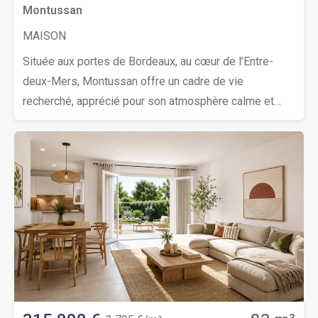
Montussan
MAISON
Située aux portes de Bordeaux, au cœur de l’Entre-
deux-Mers, Montussan offre un cadre de vie
recherché, apprécié pour son atmosphère calme et
verdoyante, sans s’éloigner de la métropole
bordelaise.Cette maison bénéficie d’un emplacement
privilégié, les commerces sont accessibles en moins
de 5 minutes, l’école primaire en 3 minutes, et les
crèches, collèges et lycées se trouvent aux
alentours.Laissez-vous séduire par la belle pièce de
vie conviviale et lumineuse de cette magnifique
maison. Elle s’ouvre directement sur une agréable
terrasse prolongée par un jardin de 74 m², un vrai
cocon de verdure idéal pour profiter des beaux jours,