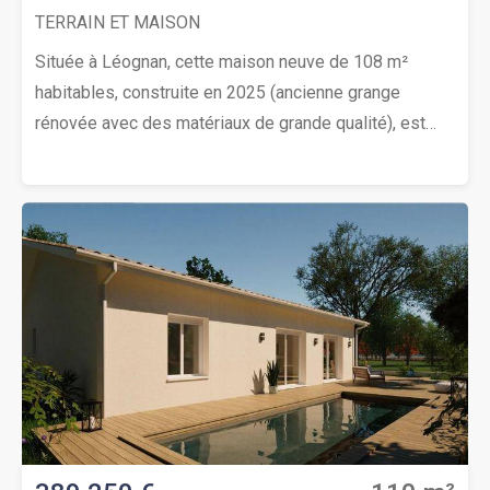
TERRAIN ET MAISON
Située à Léognan, cette maison neuve de 108 m²
habitables, construite en 2025 (ancienne grange
rénovée avec des matériaux de grande qualité), est
proposée à la vente dans un environnement
résidentiel. Implantée sur un terrain de 200 m², elle
offre un cadre de vie moderne et fonctionnel, adapté à
un jeune couple ou une famille en quête d’un bien sans
aucun travaux (fin des travaux pour la vente dont la
cuisine).Cette maison comprend quatre pièces
principales, dont trois chambres, offrant un espace de
vie confortable et bien agencé. La distribution
intérieure privilégie la clarté et la fonctionnalité.Le
chauffage est assuré par une climatisation réversible,
garantissant un confort thermique optimal tout au long