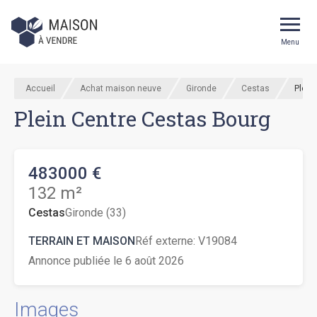
Menu
Accueil
Achat maison neuve
Gironde
Cestas
Plein
Plein Centre Cestas Bourg
483000 €
132 m²
Cestas
Gironde (33)
TERRAIN ET MAISON
Réf externe:
V19084
Annonce publiée le 6 août 2026
Images