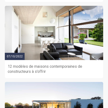
pensé pour faciliter l’accès à la propriété avec un
budget maîtrisé.Coût du terrain inclus dans cette
offre.Hors peintures et faïence, revêtements de sol
des chambres.Hors assurance dommages-ouvrage,
frais de notaire et frais d’adaptation du terrain
éventuels.Cette offre est proposée en collaboration
avec notre partenaire foncier selon disponibilités.
Contact : au (Numéro supprimé).
07/10/2022
12 modèles de maisons contemporaines de
constructeurs à s’offrir