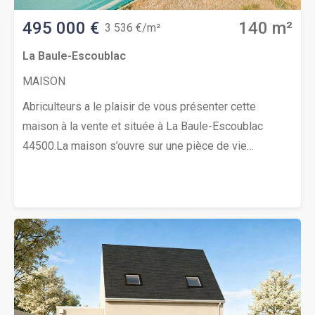
495 000 €
140 m²
3 536 €/m²
La Baule-Escoublac
MAISON
Abriculteurs a le plaisir de vous présenter cette
maison à la vente et située à La Baule-Escoublac
44500.La maison s’ouvre sur une pièce de vie
lumineuse de 54m² dotée d’une cheminée, donnant
accès à la terrasse, à la piscine et au jardin.L’espace
de vie se compose également d’une salle à manger et
d’un salon, bénéficiant de plusieurs ouvertures sur
l’extérieur permettant de profiter du jardin et de la vue
dégagée. La cuisine est indépendante et équipée.
Deux chambres, une salle de douche et des toilettes
séparés complètent cet espace de plain-pied.Le